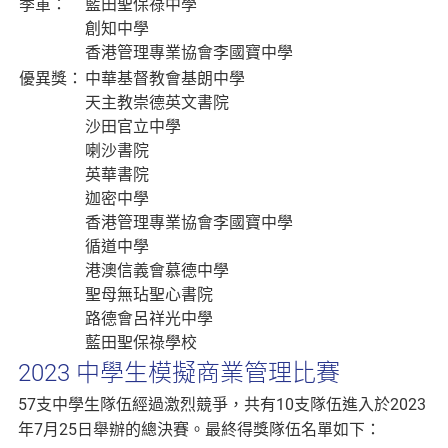
季軍：
藍田聖保祿中學
創知中學
香港管理專業協會李國寶中學
優異獎：
中華基督教會基朗中學
天主教崇德英文書院
沙田官立中學
喇沙書院
英華書院
迦密中學
香港管理專業協會李國寶中學
循道中學
港澳信義會慕德中學
聖母無玷聖心書院
路德會呂祥光中學
藍田聖保祿學校
2023 中學生模擬商業管理比賽
57支中學生隊伍經過激烈競爭，共有10支隊伍進入於2023
年7月25日舉辦的總決賽。最終得獎隊伍名單如下：