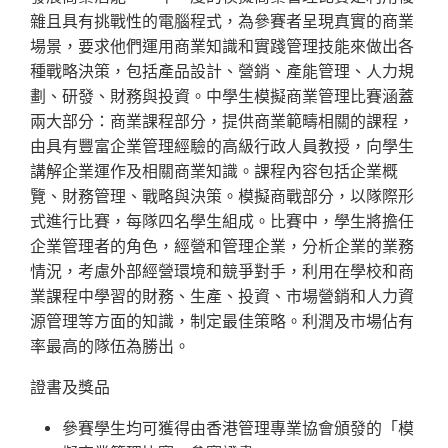
雜且具有挑戰性的電腦程式，為參賽者呈現真實的商業
場景，要求他們運用商業知識和實踐管理技能來做出各
種戰略決策，包括產品設計、營銷、產能管理、人力規
劃、研發、財務與投資。中學生模擬商業管理比賽涵蓋
兩大部分：商業課程部分，提供商業範疇相關的課程，
由具有豐富企業管理經驗的高級行政人員教授，向學生
講解企業運作及相關商業知識。課程內容包括企業概
覽、財務管理、戰略與決策。模擬商戰部分，以隊際形
式進行比賽，每隊四名學生組成。比賽中，學生將擔任
企業管理者的角色，經營和管理企業，分析企業的業務
情況，考慮外部經營環境和競爭對手，利用在學校和商
業課程中學習的財務、生產、投資、市場營銷和人力資
源管理等方面的知識，制定最佳策略。利潤及市場佔有
率最高的隊伍為勝出。
證書及獎品
參賽學生均可獲得由香港管理專業協會頒發的「模