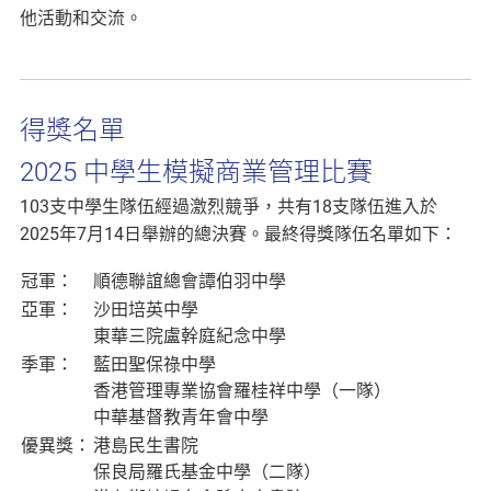
他活動和交流。
得獎名單
2025 中學生模擬商業管理比賽
103支中學生隊伍經過激烈競爭，共有18支隊伍進入於
2025年7月14日舉辦的總決賽。最終得獎隊伍名單如下：
冠軍：
順德聯誼總會譚伯羽中學
亞軍：
沙田培英中學
東華三院盧幹庭紀念中學
季軍：
藍田聖保祿中學
香港管理專業協會羅桂祥中學（一隊）
中華基督教青年會中學
優異獎：
港島民生書院
保良局羅氏基金中學（二隊）