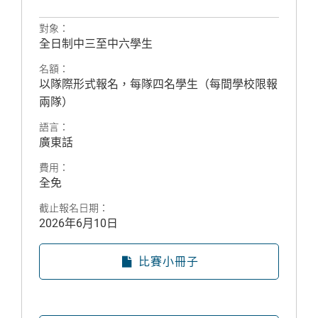
對象：
全日制中三至中六學生
名額：
以隊際形式報名，每隊四名學生（每間學校限報
兩隊）
語言：
廣東話
費用：
全免
截止報名日期：
2026年6月10日
比賽小冊子