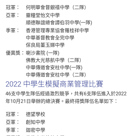
冠軍：
何明華會督銀禧中學（二隊）
亞軍：
靈糧堂怡文中學
順德聯誼總會譚伯羽中學(一隊)
季軍：
香港管理專業協會羅桂祥中學
中華基督教會全完中學
保良局董玉娣中學
優異獎：
喇沙書院 (一隊)
佛教大光慈航中學（二隊）
中華傳道會安柱中學(一隊)
中華傳道會安柱中學（二隊）
2022 中學生模擬商業管理比賽
46支中學生隊伍經過激烈競爭，共有6支隊伍進入於2022
年10月21日舉辦的總決賽。最終得獎隊伍名單如下：
冠軍：
德望學校
亞軍：
創知中學
季軍：
迦密中學