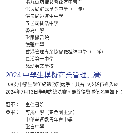
港九街坊婦女會孫方中書院
保良局羅氏基金中學（一隊）
保良局姚連生中學
五邑司徒浩中學
香島中學
聖羅撒書院
德雅中學
香港管理專業協會羅桂祥中學（二隊）
鳳溪第一中學
慈幼英文學校
2024 中學生模擬商業管理比賽
109支中學生隊伍經過激烈競爭，共有19支隊伍進入於
2024年7月13日舉辦的總決賽。最終得獎隊伍名單如下：
冠軍：
皇仁書院
亞軍：
可風中學（嗇色園主辦）
中華基督教青年會中學
聖言中學