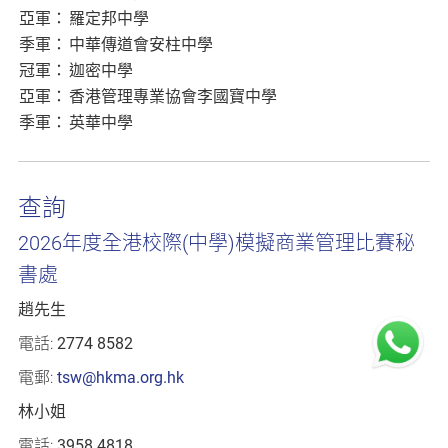
亞軍：
羅定邦中學
季軍：
中華傳道會安柱中學
冠軍：
迦密中學
亞軍：
香港管理專業協會李國寶中學
季軍：
英華中學
查詢
2026年度全港校際(中學)模擬商業管理比賽秘
書處
趙先生
電話:
2774 8582
電郵:
tsw@hkma.org.hk
林小姐
電話:
3958 4818