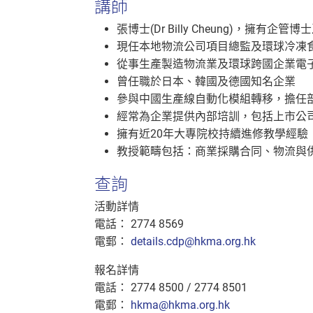
講師
張博士(Dr Billy Cheung)，擁有
現任本地物流公司項目總監及環球冷凍
從事生產製造物流業及環球跨國企業電
曾任職於日本、韓國及德國知名企業
參與中國生產線自動化模組轉移，擔任
經常為企業提供內部培訓，包括上市公
擁有近20年大專院校持續進修教學經驗
教授範疇包括：商業採購合同、物流與
查詢
活動詳情
電話： 2774 8569
電郵：
details.cdp@hkma.org.hk
報名詳情
電話： 2774 8500 / 2774 8501
電郵：
hkma@hkma.org.hk