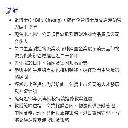
講師
張博士(Dr Billy Cheung)，擁有企管博士及交通運輸管
理碩士學歷
現任本地物流公司項目總監及環球冷凍食品貿易公司
合伙人
從事生產製造物流業及環球跨國企業電子消費品的物
流及供應鏈區域經理近二十多年
曾任職於日本、韓國及德國知名企業
參與中國生產線自動化模組轉移，擔任部門主管及策
略顧問
經常為企業提供內部培訓，包括上市公司的人才發展
及升遷培訓
擁有近20年大專院校持續進修教學經驗
教授範疇包括：商業採購合同、物流與供應鏈管理、
中國商務管理、倉儲與庫存策略、港口實務管理、香
港交通運輸基建發展及策略