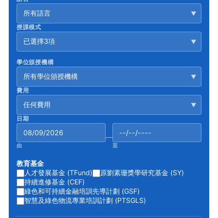
所有語言
▼
授課模式
已選擇3項
▼
學位頒授機構
所有學位頒授機構
▼
費用
任何費用
▼
日期
—
由
至
教育基金
人才發展基金 (TFund)
原劉素珊獎學研究基金 (SY)
持續進修基金 (CEF)
綠色和可持續金融培訓先導計劃 (GSF)
智慧及綠色物流專業培訓計劃 (PTSGLS)