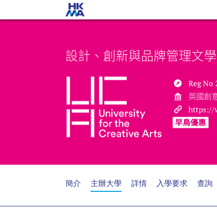
設計、創新與品牌管理文學
Reg No 
英國創
https:/
早鳥優惠
簡介
主辦大學
詳情
入學要求
查詢