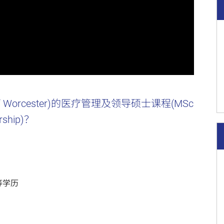
of Worcester)的医疗管理及领导硕士课程(MSc
rship)？
等学历