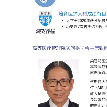
培育医护人材成绩有目
大学于2020年获分配
历史性7次被挑选为Pre-Registr
高等医疗管理院顾问委员会主席致
梁智鸿医生 
高等医疗
前医院管
伍斯特大学（U
位（MSc He
政人员提
今复杂的
的差距，