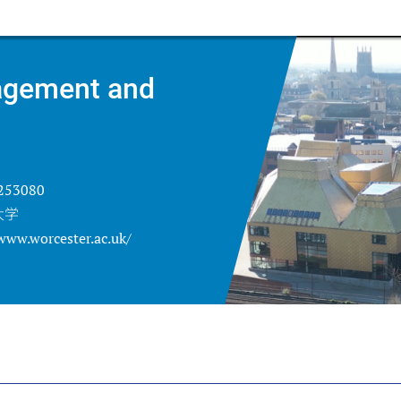
agement and
253080
大学
www.worcester.ac.uk/