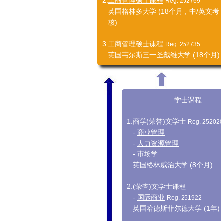
2.
工商管理硕士课程
Reg. 252769
英国格林多大学 (18个月，中/英文考
核)
3.
工商管理硕士课程
Reg. 252735
英国韦尔斯三一圣戴维大学 (18个月)
学士课程
1.
商学(荣誉)文学士
Reg. 25202
-
商业管理
-
人力资源管理
-
市场学
英国格林威治大学 (8个月)
2.
(荣誉)文学士课程
-
国际商业
Reg. 251922
英国哈德斯菲尔德大学 (1年)