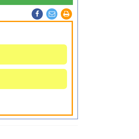
电
列
分
邮
印
享
至
至
F
a
朋
c
e
友
b
o
o
k