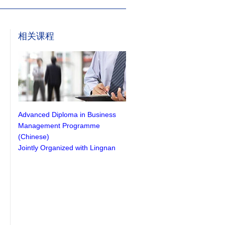
相关课程
Advanced Diploma in Business
Management Programme
(Chinese)
Jointly Organized with Lingnan
University
企业管理学高等文凭课程（中文授
课）