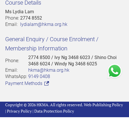
Course Details
Ms Lydia Lam
Phone:
2774 8552
Email:
lydialam@hkma.org.hk
General Enquiry / Course Enrolment /
Membership Information
2774 8500
/ Ivy Ng 3468 6023 / Shino Choi
Phone:
3468 6024 / Windy Ng 3468 6025
Email:
hkma@hkma.org.hk
WhatsApp:
9149 0408
Payment Methods
Copyright © 2026 HKMA. All rights reserved.
Web Publishing Policy
|
Privacy Policy
|
Data Protection Policy