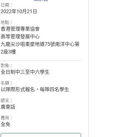
日期：
2022年10月21日
地點：
香港管理專業協會
高等管理發展中心
九龍尖沙咀東麼地道75號南洋中心第
2座3樓
對象：
全日制中三至中六學生
名額：
以隊際形式報名，每隊四名學生
語言：
廣東話
費用：
全免