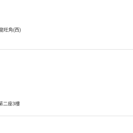
旺角(西)
第二座3樓