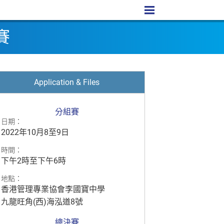
賽
Application & Files
分組賽
日期：
2022年10月8至9日
時間：
下午2時至下午6時
地點：
香港管理專業協會李國寶中學
九龍旺角(西)海泓道8號
總決賽