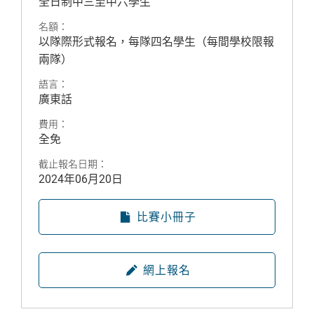
全日制中三至中六學生
名額：
以隊際形式報名，每隊四名學生（每間學校限報
兩隊）
語言：
廣東話
費用：
全免
截止報名日期：
2024年06月20日
比賽小冊子
網上報名