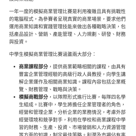
一年一度的模擬商業管理比賽是利用複雜且具有挑戰性
的電腦程式，為參賽者呈現真實的商業場景，要求他們
運用商業知識和實踐管理技能來做出各種戰略決策，包
括產品設計、營銷、產能管理、人力規劃、研發、財務
與投資。
中學生模擬商業管理比賽涵蓋兩大部分：
商業課程部分
，提供商業範疇相關的課程，由具有
豐富企業管理經驗的高級行政人員教授，向學生講
解企業運作及相關商業知識。課程內容包括企業概
覽、財務管理、戰略與決策。
模擬商戰部分
，以隊際形式進行比賽，每隊四名學
生組成。比賽中，學生將擔任企業管理者的角色，
經營和管理企業，分析企業的業務情況，考慮外部
經營環境和競爭對手，利用在學校和商業課程中學
習的財務、生產、投資、市場營銷和人力資源管理
等方面的知識，制定最佳策略。利潤及市場佔有率