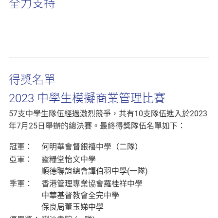
全力支持
得獎名單
2023 中學生模擬商業管理比賽
57支中學生隊伍經過激烈競爭，共有10支隊伍進入於2023
年7月25日舉辦的總決賽。最終得獎隊伍名單如下：
冠軍：
何明華會督銀禧中學（二隊）
亞軍：
靈糧堂怡文中學
順德聯誼總會譚伯羽中學(一隊)
季軍：
香港管理專業協會羅桂祥中學
中華基督教會全完中學
保良局董玉娣中學