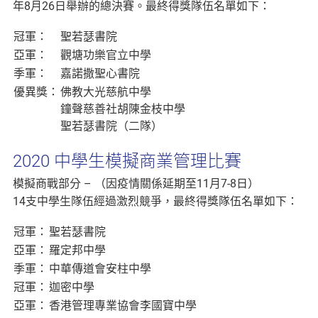
年8月26日舉辦的總決賽。最終得獎隊伍名單如下：
冠軍：
聖若瑟書院
亞軍：
觀塘功樂官立中學
季軍：
嘉諾撒聖心書院
優異獎：
佛教大光慈航中學
鐘聲慈善社胡陳金枝中學
聖若瑟書院（二隊）
2020 中學生模擬商業管理比賽
模擬商戰部分 – （因疫情關係延期至11月7-8日）
14支中學生隊伍經過激烈競爭，最終得獎隊伍名單如下：
冠軍：
聖若瑟書院
亞軍：
羅定邦中學
季軍：
中華傳道會安柱中學
冠軍：
迦密中學
亞軍：
香港管理專業協會李國寶中學