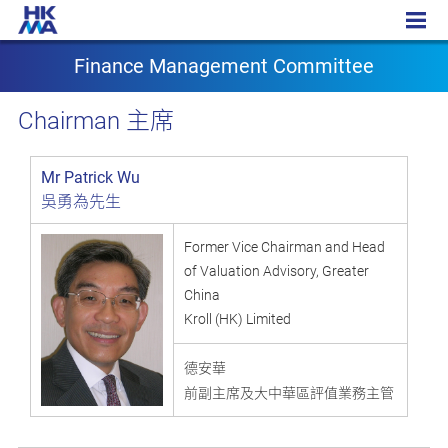
Finance Management Committee
Finance Management Committee
主席
Chairman
Mr Patrick Wu
吳勇為先生
Former Vice Chairman and Head
of Valuation Advisory, Greater
China
Kroll (HK) Limited
德安華
前副主席及大中華區評值業務主管