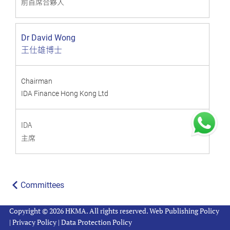
前首席合夥人
Dr David Wong
王仕雄博士
Chairman
IDA Finance Hong Kong Ltd
IDA
主席
Committees
Copyright © 2026 HKMA. All rights reserved.
Web Publishing Policy
|
Privacy Policy
|
Data Protection Policy