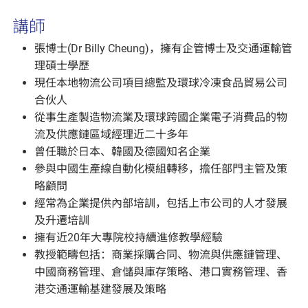
講師
張博士(Dr Billy Cheung)，擁有企管博士及交通運輸管
理碩士學歷
現任本地物流公司項目總監及環球冷凍食品貿易公司
合伙人
從事生產製造物流業及環球跨國企業電子消費品的物
流及供應鏈區域經理近二十多年
曾任職於日本、韓國及德國知名企業
參與中國生產線自動化模組轉移，擔任部門主管及策
略顧問
經常為企業提供內部培訓，包括上市公司的人才發展
及升遷培訓
擁有近20年大專院校持續進修教學經驗
教授範疇包括：商業採購合同、物流與供應鏈管理、
中國商務管理、倉儲與庫存策略、港口實務管理、香
港交通運輸基建發展及策略