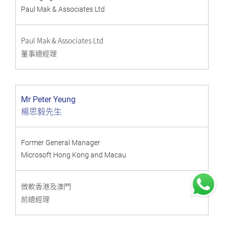
Paul Mak & Associates Ltd
Paul Mak & Associates Ltd
董事總經理
Mr Peter Yeung
楊思毅先生
Former General Manager
Microsoft Hong Kong and Macau
微軟香港及澳門
前總經理