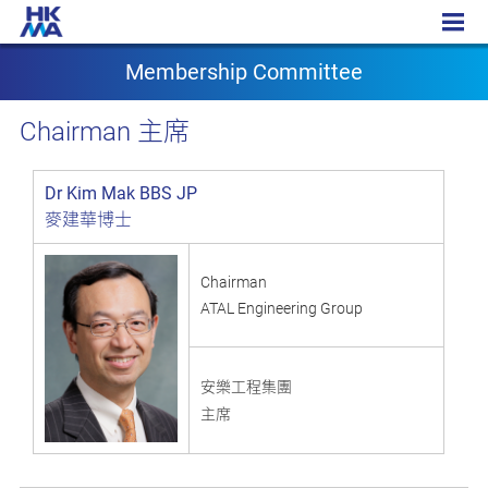
Membership Committee
Membership Committee
主席
Chairman
Dr Kim Mak BBS JP
麥建華博士
Chairman
ATAL Engineering Group
安樂工程集團
主席