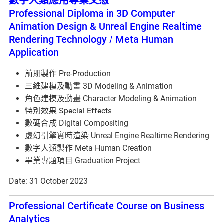
數字人類應用專業文憑
Professional Diploma in 3D Computer
Animation Design & Unreal Engine Realtime
Rendering Technology / Meta Human
Application
前期製作 Pre-Production
三維建模及動畫 3D Modeling & Animation
角色建模及動畫 Character Modeling & Animation
特別效果 Special Effects
數碼合成 Digital Compositing
虚幻引擎實時渲染 Unreal Engine Realtime Rendering
數字人類製作 Meta Human Creation
畢業專題項目 Graduation Project
Date: 31 October 2023
Professional Certificate Course on Business
Analytics