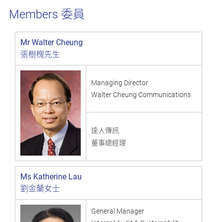
委員
Members
Mr Walter Cheung
張樹槐先生
Managing Director
Walter Cheung Communications
達人傳訊
董事總經理
Ms Katherine Lau
劉金蘭女士
General Manager