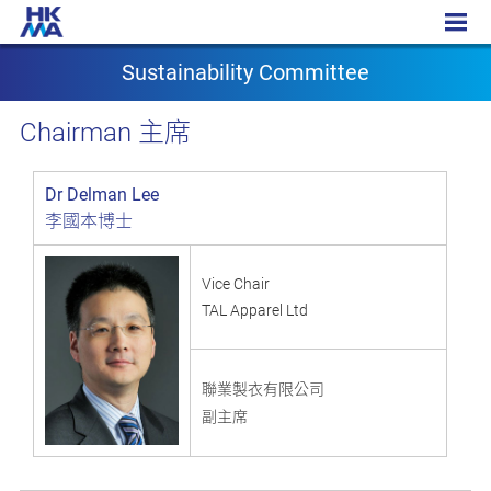
Sustainability Committee
Sustainability Committee
主席
Chairman
Dr Delman Lee
李國本博士
Vice Chair
TAL Apparel Ltd
聯業製衣有限公司
副主席