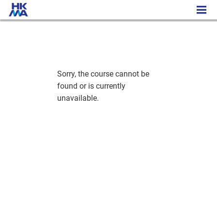
电子商务应用行政文凭课程
Sorry, the course cannot be
found or is currently
unavailable.