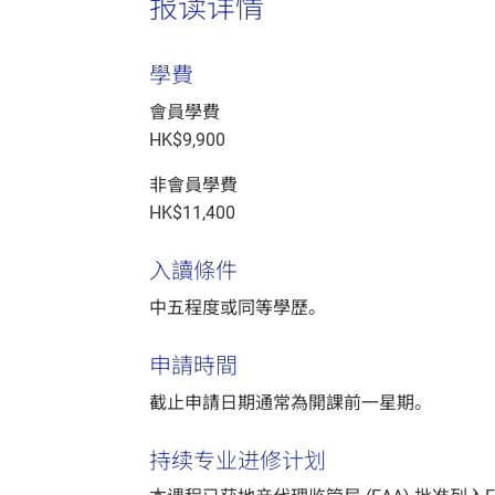
报读详情
學費
會員學費
HK$9,900
非會員學費
HK$11,400
入讀條件
中五程度或同等學歷。
申請時間
截止申請日期通常為開課前一星期。
持续专业进修计划