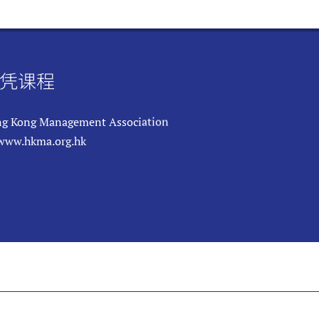
凭课程
g Kong Management Association
/www.hkma.org.hk