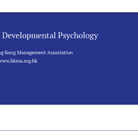
d Developmental Psychology
g Kong Management Association
/www.hkma.org.hk