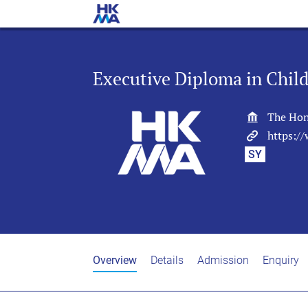
Executive Diploma in Chil
The Hon
https:/
SY
Overview
Details
Admission
Enquiry