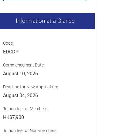
Information at a Glance
Code:
EDCDP
Commencement Date:
August 10, 2026
Deadline for New Application:
August 04, 2026
Tuition fee for Members:
HK$7,900
Tuition fee for Non-members: