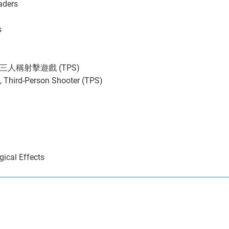
aders
s
三人稱射擊遊戲 (TPS)
, Third-Person Shooter (TPS)
gical Effects