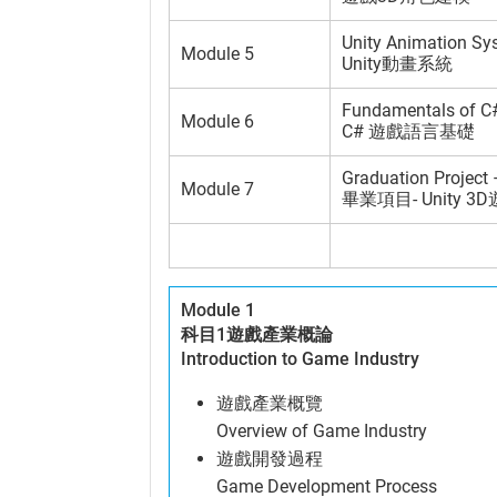
Unity Animation Sy
Module 5
Unity動畫系統
Fundamentals of C
Module 6
C# 遊戲語言基礎
Graduation Project
Module 7
畢業項目- Unity 
Module 1
科目1遊戲產業概論
Introduction to Game Industry
遊戲產業概覽
Overview of Game Industry
遊戲開發過程
Game Development Process