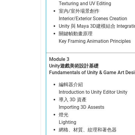
Texturing and UV Editing
室內/室外場景創作
Interior/Exterior Scenes Creation
Unity 與 Maya 3D建模結合 Integrating
關鍵幀動畫原理
Key Framing Animation Principles
Module 3
Unity遊戲美術設計基礎
Fundamentals of Unity & Game Art Des
編輯器介紹
Introduction to Unity Editor Unity
導入 3D 資產
Importing 3D Assests
燈光
Lighting
網格、材質、紋理和著色器