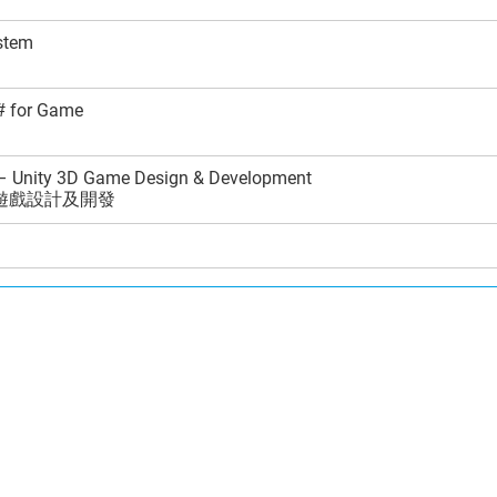
stem
# for Game
 – Unity 3D Game Design & Development
3D遊戲設計及開發