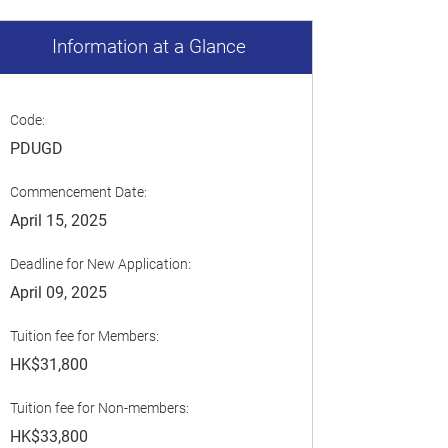
Information at a Glance
Code:
PDUGD
Commencement Date:
April 15, 2025
Deadline for New Application:
April 09, 2025
Tuition fee for Members:
HK$31,800
Tuition fee for Non-members:
HK$33,800