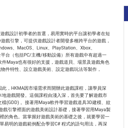
y遊戲引擎，是遊戲設計初學者的首選，易用實時的平台讓初學者在短
和3D遊戲引擎，可提供遊戲設計者開發多種跨平台的遊戲，
ws、MacOS、Linux、PlayStation、Xbox、
h、Wii等。全平台（包括PC/主機/移動設備）所有遊戲中有超過一
維建模軟件Maya也有很好的支援，遊戲道貝、場景及遊戲角色
給遊戲物件特性、設立遊戲美術、設定遊戲玩法等製作，
此，HKMA因市場需求而開辦此遊戲課程，讓學員深
本地遊戲開發。這個課程由淺入深，首先要了解遊戲市
(GDD) 。接著用Maya軟件學習遊戲道具3D建模、紋
ity遊戲引擎裡面的遊戲美術設計基礎，接著學習用Maya製
遊戲裡的角色。當掌握好遊戲美術的基礎之後，就要學習一
簡單易明的遊戲範例配合學習C# 程式的語句用法，再深