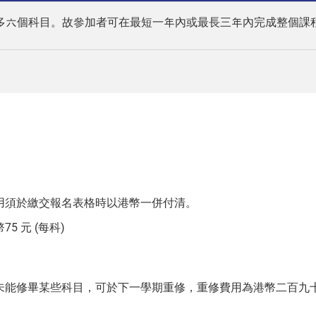
多六個科目。故參加者可在最短一年內或最長三年內完成整個課
用須於繳交報名表格時以港幣一併付清。
 元 (每科)
未能修畢某些科目，可於下一學期重修，重修費用為港幣二百九