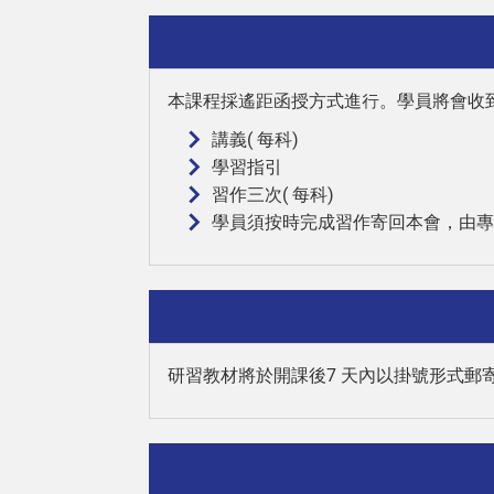
本課程採遙距函授方式進行。學員將會收
講義( 每科)
學習指引
習作三次( 每科)
學員須按時完成習作寄回本會，由專
研習教材將於開課後7 天內以掛號形式郵寄