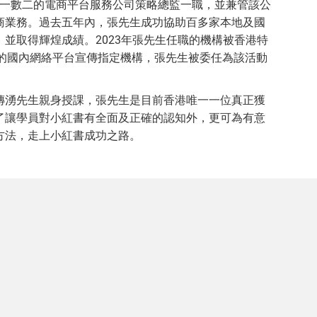
港一間數一數二的電商平台服務公司策略總監一職，並兼管該公
商業務。過去五年內，張先生成功協助百多家本地及國
並取得輝煌成績。2023年張先生任職的機構被香港特
 活動的國內網絡平台宣傳指定機構，張先生被委任為該活動
傳湧先生親身授課，張先生是目前香港唯一一位真正獲
了讓學員對小紅書有全面及正確的認知外，更可為有意
方法，走上小紅書成功之路。