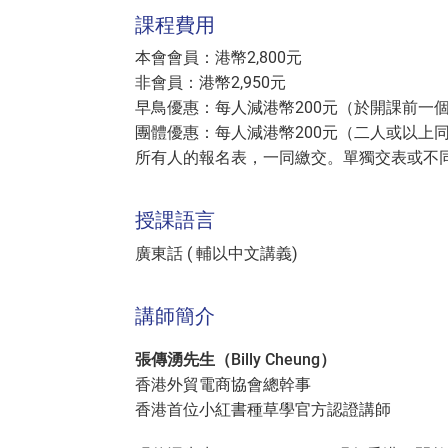
課程費用
本會會員：港幣2,800元
非會員：港幣2,950元
早鳥優惠：每人減港幣200元（於開課前一
團體優惠：每人減港幣200元（二人或以上
所有人的報名表，一同繳交。單獨交表或不
授課語言
廣東話 ( 輔以中文講義)
講師簡介
張傳湧先生（Billy Cheung）
香港外貿電商協會總幹事
香港首位小紅書種草學官方認證講師