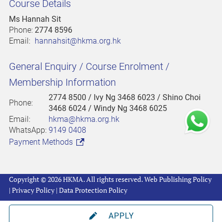
Course Details
Ms Hannah Sit
Phone:
2774 8596
Email:
hannahsit@hkma.org.hk
General Enquiry / Course Enrolment /
Membership Information
2774 8500
/ Ivy Ng 3468 6023 / Shino Choi
Phone:
3468 6024 / Windy Ng 3468 6025
Email:
hkma@hkma.org.hk
WhatsApp:
9149 0408
Payment Methods
Copyright © 2026 HKMA. All rights reserved.
Web Publishing Policy
|
Privacy Policy
|
Data Protection Policy
APPLY