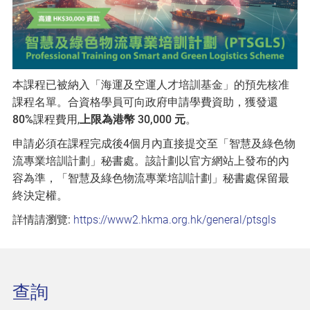
本課程已被納入「海運及空運人才培訓基金」的預先核准
課程名單。合資格學員可向政府申請學費資助，獲發還
80%
課程費用,
上限為港幣 30,000 元
。
申請必須在課程完成後4個月內直接提交至「智慧及綠色物
流專業培訓計劃」秘書處。該計劃以官方網站上發布的內
容為準，「智慧及綠色物流專業培訓計劃」秘書處保留最
終決定權。
詳情請瀏覽:
https://www2.hkma.org.hk/general/ptsgls
查詢