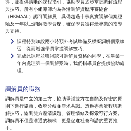
導，並提供清晰的課程指引，協助學員逐步掌握調解流程
與技巧。所有小組導師均為香港調解資歷評審協會
（HKMAAL）認可調解員，具備超過十宗真實調解個案經
驗及十年以上調解教學資歷，確保學員獲得最專業的指導
與支持。
課程特別加設兩小時額外考試準備及模擬調解個案練
習，從而增強學員掌握調解技巧。
完成此課程並獲得認可調解員資格的同學，在畢業一
年內處理第一個調解案時，我們指導員會提供協助處
理。
調解員的職務
調解員是中立的第三方，協助爭議雙方在自願及保密的原
則下進行協商，收窄分歧並尋求共識。透過專業流程與調
解技巧，協調雙方釐清議題、管理情緒及探索可行方案。
調解員不僅是溝通的橋樑，更是促進社會和諧的重要推
手。