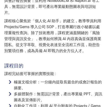
與會計報告摘要；並利用 NotebookLM 和 Napkin.ai 等工
具，無需設計背景，即可產出專業級動態圖表與培訓短
片。
課程核心聚焦於「個人化 AI 助手」的建立，教導學員利用
Projects/Gems 導入公司 SOP，打造專屬行政小秘書以處
理重複性查詢。除了技術應用，課程更涵蓋關鍵的「風險
管理與資訊安全」，教導如何辨識 AI 內容真偽並保護商業
隱私。從文字萃取、視覺化表達至全流程工作流，助您告
別繁瑣任務，成為具備 AI 即戰力的全方位人才。
課程目的
課程完結後可掌握的實際技能 :
極速文檔分析：一分鐘內提取長篇合約或會計報告的
摘要。
多媒體製作：無需設計背景，產出專業級 PPT、資訊
圖表及宣傳影片。
自動化工作流：利用 AI 平台附有的 Projects / Gems