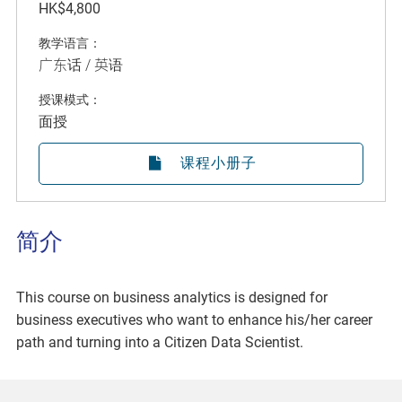
HK$4,800
教学语言：
广东话 / 英语
授课模式：
面授
课程小册子
简介
This course on business analytics is designed for
business executives who want to enhance his/her career
path and turning into a Citizen Data Scientist.