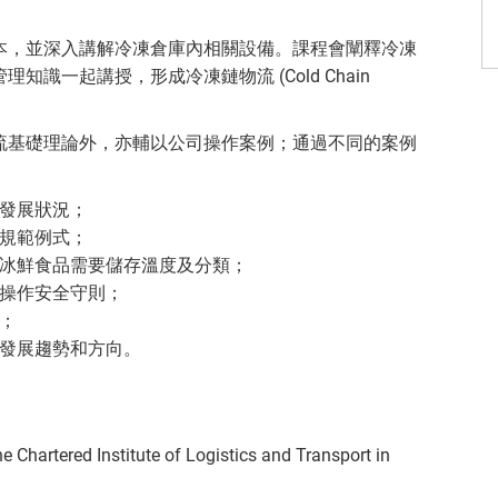
本，並深入講解冷凍倉庫內相關設備。課程會闡釋冷凍
識一起講授，形成冷凍鏈物流 (Cold Chain
流基礎理論外，亦輔以公司操作案例；通過不同的案例
發展狀況；
規範例式；
冰鮮食品需要儲存溫度及分類；
操作安全守則；
；
發展趨勢和方向。
Institute of Logistics and Transport in