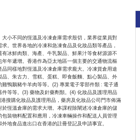
，大小不同的恆溫及冷凍倉庫需求殷切，業界從業員對
需求。世界各地的冷凍和急凍食品及化妝品類等產品，
還有冰鮮肉類、海產、牛乳製品、鮮果汁等食材源源不
也年年遞增。香港作為亞太地區一個主要的交通物流樞
產品同樣地對恆溫及冷凍倉庫需求龐大。冷凍貨倉用途
: 奶類製品、朱古力、雪糕、蛋糕、即食飯麵、點心製品、外
鴨鵝豬牛羊肉等等。(2) 專業電子零部件類 : 電子通
等等。(3) 藥物及針藥劑類。(4) 化妝品及護理用品
紛到港搜購化妝品及護理用品，藥房及化妝品公司門市佈滿
對於恆溫倉庫的需求大增。本課程除闡述冷凍倉庫的儲
的包裝物料配置和應用，冷凍車輛操作和配送人員管理
和外地食品進出口在香港的註冊登記及申請事宜。