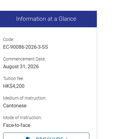
Information at a Glance
Code:
EC-90086-2026-3-SS
Commencement Date:
August 31, 2026
Tuition fee:
HK$4,200
Medium of Instruction:
Cantonese
Mode of Instruction:
Face-to-face