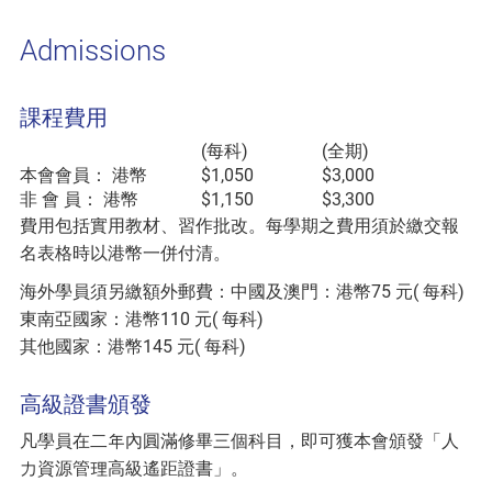
Admissions
課程費用
(每科)
(全期)
本會會員： 港幣
$1,050
$3,000
非 會 員： 港幣
$1,150
$3,300
費用包括實用教材、習作批改。每學期之費用須於繳交報
名表格時以港幣一併付清。
海外學員須另繳額外郵費：中國及澳門：港幣75 元( 每科)
東南亞國家：港幣110 元( 每科)
其他國家：港幣145 元( 每科)
高級證書頒發
凡學員在二年內圓滿修畢三個科目，即可獲本會頒發「人
力資源管理高級遙距證書」。