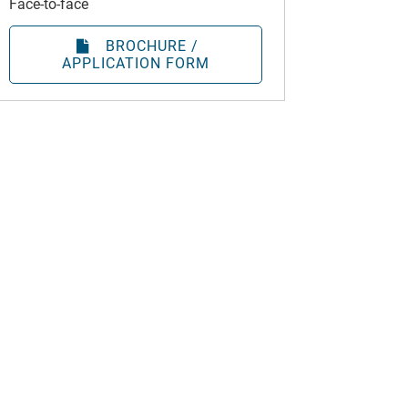
Face-to-face
BROCHURE /
APPLICATION FORM