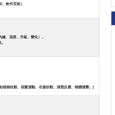
ORD、軟件安裝）
令（內繪、混搭、升級、變化）。
法。
如植物吹動、頭髮漂動、衣服吹動、液態反應、物體撞擊。)