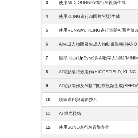
3
使用MIDJOURNEY進行AI視頻生成
4
使用KLING進行AI圖片/視頻生成
5
使用RUNWAY, KLING進行進階AI圖片
6
AI生成人物圖及生成人物動畫視頻(NANO BANA
7
唇形同步(LipSync)與AI數字人視頻(MINIMAX
8
AI電影級特效製作(HIGGSFIELD, KLING M
9
AI電影製作及AI格鬥動作視頻生成(SEEDANC
10
鏡頭運用與電影技巧
11
AI 燈光技術
12
使用SUNO進行AI音樂創作