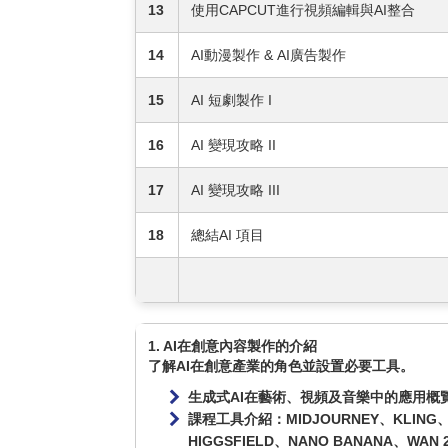
13
使用CAPCUT進行視頻編輯與AI整合
14
AI動漫製作 & AI廣告製作
15
AI 短劇製作 I
16
AI 變現攻略 II
17
AI 變現攻略 III
18
總結AI 項目
1. AI在創意內容製作的介紹
了解AI在創意產業的角色並設置必要工具。
生成式AI在藝術、視頻及音樂中的應用概
課程工具介紹：MIDJOURNEY、KLING、R
HIGGSFIELD、NANO BANANA、WAN 