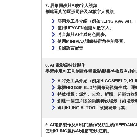
7. 唇形同步與AI數字人視頻
創建逼真的唇形同步及AI數字人視頻。
唇同步工具介紹（例如KLING AVATAR、
使用HEYGEN創建AI數字人。
將音頻與AI生成角色同步。
使用MINIMAX訓練特定角色的聲音。
多國語言配音
8. AI 電影級特效製作
學習使用AI工具創建多種電影/動畫特效及有趣的
AI特效工具介紹（例如HIGGSFIELD, KLIN
掌握HIGGSFIELD的圖像到視頻生成、
特效模板：爆炸、火焰、解體、超能力效果（如ME
創建一個短片段的動態特效場景（如場景
運用KLING AI TOOL 改變場景元素。
9. AI電影製作及AI格鬥動作視頻生成(SEEDANCE 
使用KLING製作AI短篇電影/短劇。