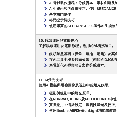
AI電影製作流程：分鏡腳本、素材創建及
AI生成內容的敘事技巧。使用SEEDANCE 
基本格鬥動作
格鬥提示詞技巧
使用即夢的SEEDANCE 2.0製作AI生成
10. 鏡頭運用與電影技巧
了解鏡頭運用及電影原理，應用於AI增強項目。
鏡頭類型基礎（廣角、遠攝、定焦）及其
在AI工具中模擬鏡頭效果（例如MIDJOUR
為電影化AI視頻項目製作分鏡腳本。
11. AI燈光技術
使用AI模擬與增強圖像及視頻中的燈光效果。
攝影與錄影中的燈光原理。
在RUNWAY, KLING及MIDJOURNE
實際應用：情緒設定、戲劇性燈光及校正
使用Beeble AI的SwitchLight功能修改