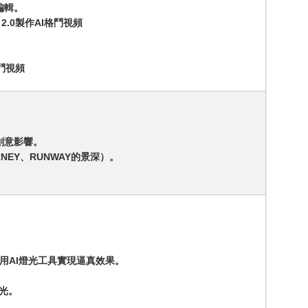
編輯。
2.0製作AI格鬥視頻
格鬥視頻
創意影響。
NEY、RUNWAY的景深）。
Y中使用AI燈光工具實現逼真效果。
。
燈光。