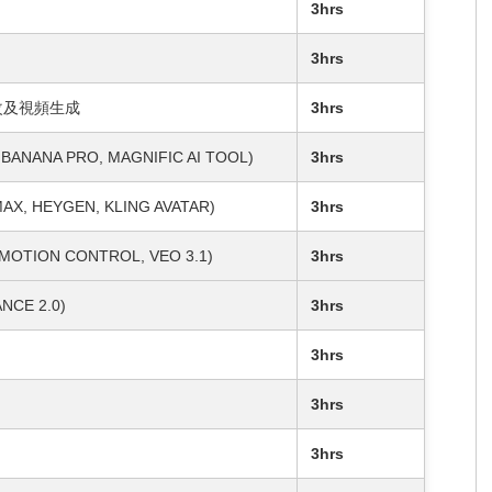
3hrs
3hrs
修改及視頻生成
3hrs
NA PRO, MAGNIFIC AI TOOL)
3hrs
, HEYGEN, KLING AVATAR)
3hrs
OTION CONTROL, VEO 3.1)
3hrs
E 2.0)
3hrs
3hrs
3hrs
3hrs