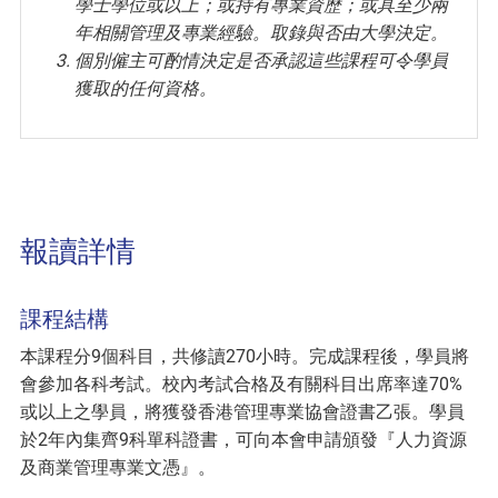
學士學位或以上；或持有專業資歷；或具至少兩
年相關管理及專業經驗。取錄與否由大學決定。
個別僱主可酌情決定是否承認這些課程可令學員
獲取的任何資格。
報讀詳情
課程結構
本課程分9個科目，共修讀270小時。完成課程後，學員將
會參加各科考試。校內考試合格及有關科目出席率達70%
或以上之學員，將獲發香港管理專業協會證書乙張。學員
於2年內集齊9科單科證書，可向本會申請頒發『人力資源
及商業管理專業文憑』。