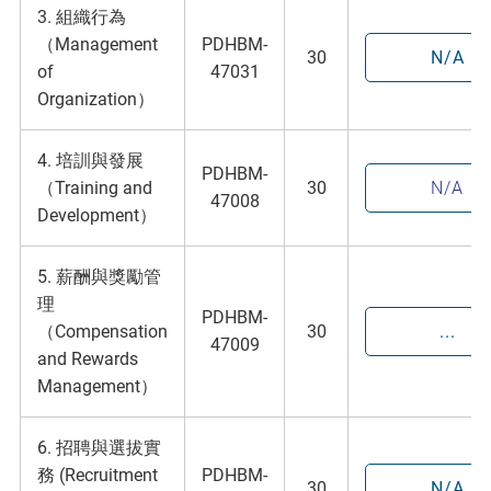
3. 組織行為
（Management
PDHBM-
30
N/A
of
47031
Organization）
4. 培訓與發展
PDHBM-
（Training and
30
N/A
47008
Development）
5. 薪酬與獎勵管
理
PDHBM-
（Compensation
30
...
47009
and Rewards
Management）
6. 招聘與選拔實
務 (Recruitment
PDHBM-
30
N/A