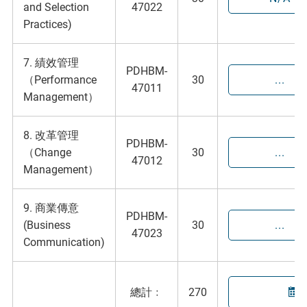
and Selection
47022
Practices)
7. 績效管理
PDHBM-
（Performance
30
...
47011
Management）
8. 改革管理
PDHBM-
（Change
30
...
47012
Management）
9. 商業傳意
PDHBM-
(Business
30
...
47023
Communication)
總計﹕
270