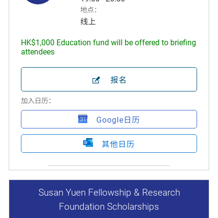
地点：
线上
HK$1,000 Education fund will be offered to briefing
attendees
报名
加入日历：
Google日历
其他日历
Susan Yuen Fellowship & Research
Foundation Scholarships