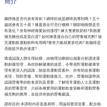
簡介
腳踭痛是否代表有骨刺？網球肘就是網球員專利嗎？五十
歲就會有五十肩？膝蓋退化可否行樓梯？關節啪啪聲是否
有退化？坐骨神經痛要如何護理? 練大隻要飲奶粉?長跑要
補充糖份或是蛋白質? 如何揀選適合自己的營養補充劑? 做
完運動飲運動飲料有用嗎?要有力氣就要多吃肉? 飲咖啡是
否能提升跑步速度?
透過認識人體生理結構，由物理治療師以個案分析講述運
動創傷管理，為你拆解健康的迷思，令學員對運動健康管
理有更深入的認識，除提高運動質素外、亦有助改善運動
表現，預防受傷，幫助運動後復元。此外，營養師讓學員
認識營養學的飲食原則及需要，了解恆常運動人士及運動
員的營養需求、介紹各種實用的運動飲食策略和運動營養
補充劑的應用，並提供有效的營養建議。
課程目的:本課程內容直接易明，理論與實習並重，配合個