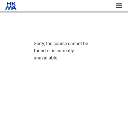
财务管理专业行政文凭课程
Sorry, the course cannot be
found or is currently
unavailable.