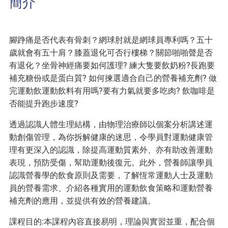
簡介
腳踭痛是否代表有骨刺？網球肘就是網球員專利嗎？五十
歲就會有五十肩？膝蓋退化可否行樓梯？關節啪啪聲是否
有退化？坐骨神經痛要如何護理? 練大隻要飲奶粉?長跑要
補充糖份或是蛋白質? 如何揀選適合自己的營養補充劑? 做
完運動飲運動飲料有用嗎?要有力氣就要多吃肉? 飲咖啡是
否能提升跑步速度?
透過認識人體生理結構，由物理治療師以個案分析講述運
動創傷管理，為你拆解健康的迷思，令學員對運動健康管
理有更深入的認識，除提高運動質素外、亦有助改善運動
表現，預防受傷，幫助運動後復元。此外，營養師讓學員
認識營養學的飲食原則及需要，了解恆常運動人士及運動
員的營養需求、介紹各種實用的運動飲食策略和運動營養
補充劑的應用，並提供有效的營養建議。
課程目的:本課程內容直接易明，理論與實習並重，配合個