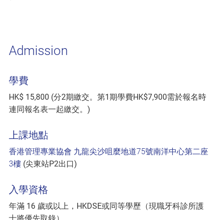
Admission
學費
HK$ 15,800 (分2期繳交。第1期學費HK$7,900需於報名時
連同報名表一起繳交。)
上課地點
香港管理專業協會 九龍尖沙咀麼地道75號南洋中心第二座
3樓
(尖東站P2出口)
入學資格
年滿 16 歲或以上，HKDSE或同等學歷（現職牙科診所護
士將優先取錄）。