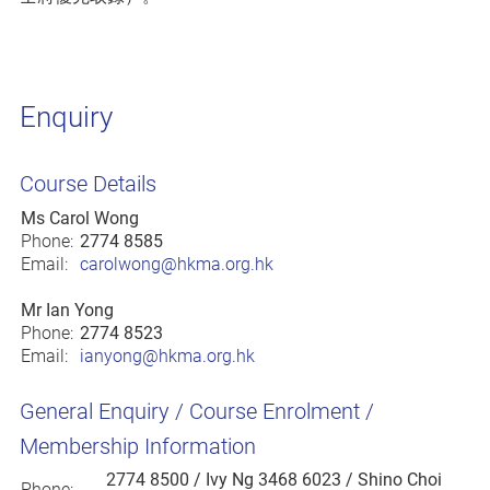
Enquiry
Course Details
Ms Carol Wong
Phone:
2774 8585
Email:
carolwong@hkma.org.hk
Mr Ian Yong
Phone:
2774 8523
Email:
ianyong@hkma.org.hk
General Enquiry / Course Enrolment /
Membership Information
2774 8500
/ Ivy Ng 3468 6023 / Shino Choi
Phone: