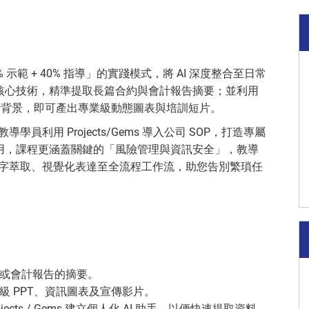
範 + 40% 指導」的實踐模式，將 AI 深度整合至日常
核心技術，精準提取長篇合約與會計報告摘要；並利用
具，無需設計背景，即可產出專業級動態圖表與培訓短片。
員利用 Projects/Gems 導入公司 SOP，打造專屬
用，課程更涵蓋關鍵的「風險管理與資訊安全」，教導
從文字萃取、視覺化表達至全流程工作流，助您告別繁瑣任
或會計報告的摘要。
 PPT、資訊圖表及宣傳影片。
ects / Gems 建立個人化 AI 助手，以便快速提取資料