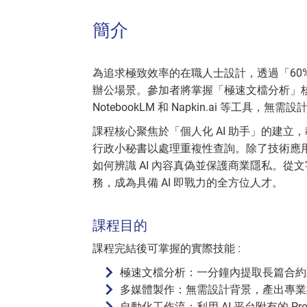
簡介
為追求極致效率的在職人士設計，透過「60% 示
辦公場景。參加者將掌握「極速文檔分析」
NotebookLM 和 Napkin.ai 等工
課程核心聚焦於「個人化 AI 助手」的建立，教導學
行政小秘書以處理重複性查詢。除了技術應
如何辨識 AI 內容真偽並保護商業隱私。
務，成為具備 AI 即戰力的全方位人才。
課程目的
課程完結後可掌握的實際技能 :
極速文檔分析：一分鐘內提取長篇合約
多媒體製作：無需設計背景，產出專業級
自動化工作流：利用 AI 平台附有的 Proj