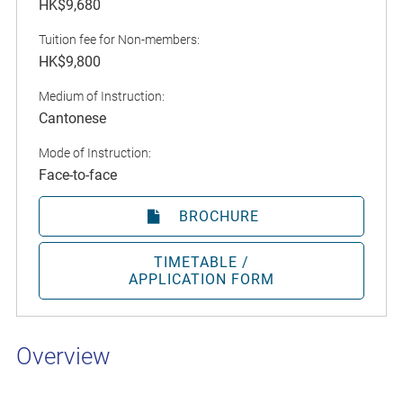
HK$9,680
Tuition fee for Non-members:
HK$9,800
Medium of Instruction:
Cantonese
Mode of Instruction:
Face-to-face
BROCHURE
TIMETABLE /
APPLICATION FORM
Overview