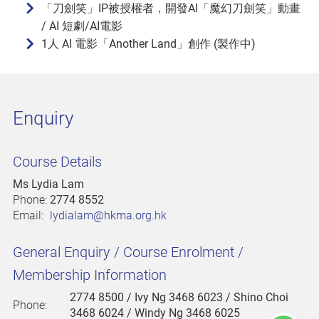
「刀劍笑」IP被授權者，開發AI「魔幻刀劍笑」動畫
/ AI 短劇/AI電影
1人 AI 電影「Another Land」創作 (製作中)
Enquiry
Course Details
Ms Lydia Lam
Phone:
2774 8552
Email:
lydialam@hkma.org.hk
General Enquiry / Course Enrolment /
Membership Information
2774 8500
/ Ivy Ng 3468 6023 / Shino Choi
Phone:
3468 6024 / Windy Ng 3468 6025