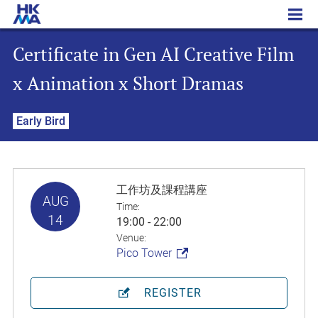
Certificate in Gen AI Creative Film x Animation x Short Dramas
Certificate in Gen AI Creative Film
x Animation x Short Dramas
Early Bird
工作坊及課程講座
AUG
Time:
14
19:00 - 22:00
Venue:
Pico Tower
REGISTER