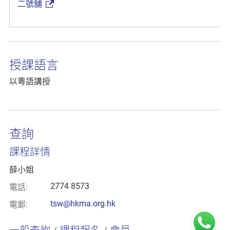
二號舖
授課語言
以粵語講授
查詢
課程詳情
薛小姐
2774 8573
電話:
tsw@hkma.org.hk
電郵: