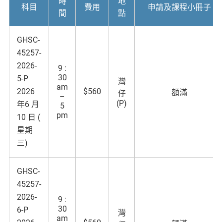
時
地
科目
費用
申請及課程小冊子
間
點
GHSC-
45257-
2026-
9 :
30
5-P
灣
am
2026
$560
額滿
仔
–
(P)
年6 月
5
pm
10 日 (
星期
三)
GHSC-
45257-
2026-
9 :
30
6-P
灣
am