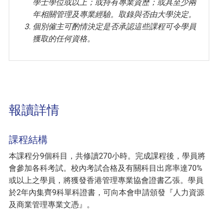
學士學位或以上；或持有專業資歷；或具至少兩
年相關管理及專業經驗。取錄與否由大學決定。
個別僱主可酌情決定是否承認這些課程可令學員
獲取的任何資格。
報讀詳情
課程結構
本課程分9個科目，共修讀270小時。完成課程後，學員將
會參加各科考試。校內考試合格及有關科目出席率達70%
或以上之學員，將獲發香港管理專業協會證書乙張。學員
於2年內集齊9科單科證書，可向本會申請頒發『人力資源
及商業管理專業文憑』。