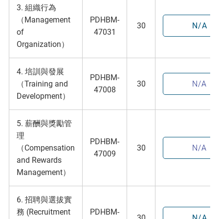
3. 組織行為
（Management
PDHBM-
30
N/A
of
47031
Organization）
4. 培訓與發展
PDHBM-
（Training and
30
N/A
47008
Development）
5. 薪酬與獎勵管
理
PDHBM-
（Compensation
30
N/A
47009
and Rewards
Management）
6. 招聘與選拔實
務 (Recruitment
PDHBM-
30
N/A