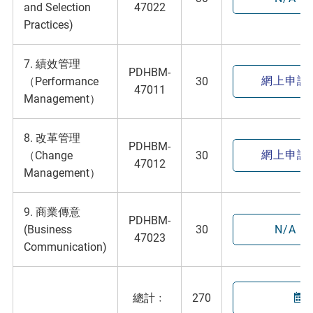
and Selection
47022
Practices)
7. 績效管理
PDHBM-
網上申請
（Performance
30
47011
Management）
8. 改革管理
PDHBM-
網上申請
（Change
30
47012
Management）
9. 商業傳意
PDHBM-
(Business
30
N/A
47023
Communication)
總計﹕
270