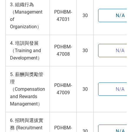
3. 組織行為
（Management
PDHBM-
30
N/A
of
47031
Organization）
4. 培訓與發展
PDHBM-
（Training and
30
N/A
47008
Development）
5. 薪酬與獎勵管
理
PDHBM-
（Compensation
30
N/A
47009
and Rewards
Management）
6. 招聘與選拔實
務 (Recruitment
PDHBM-
30
N/A