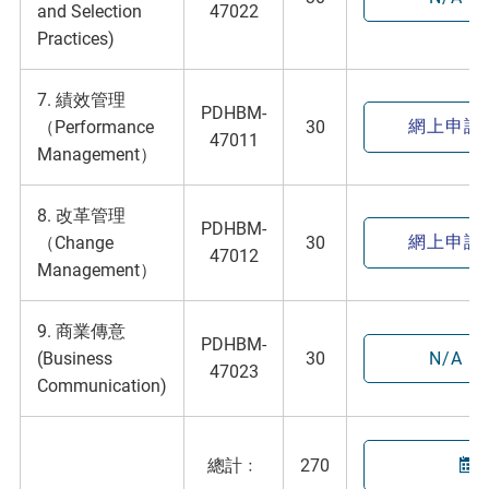
and Selection
47022
Practices)
7. 績效管理
PDHBM-
網上申請
（Performance
30
47011
Management）
8. 改革管理
PDHBM-
網上申請
（Change
30
47012
Management）
9. 商業傳意
PDHBM-
(Business
30
N/A
47023
Communication)
總計﹕
270