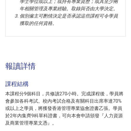
學士學位或以上；或持有專業資歷；或具至少兩
年相關管理及專業經驗。取錄與否由大學決定。
個別僱主可酌情決定是否承認這些課程可令學員
獲取的任何資格。
報讀詳情
課程結構
本課程分9個科目，共修讀270小時。完成課程後，學員將
會參加各科考試。校內考試合格及有關科目出席率達70%
或以上之學員，將獲發香港管理專業協會證書乙張。學員
於2年內集齊9科單科證書，可向本會申請頒發『人力資源
及商業管理專業文憑』。