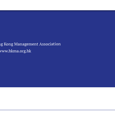
g Kong Management Association
/www.hkma.org.hk