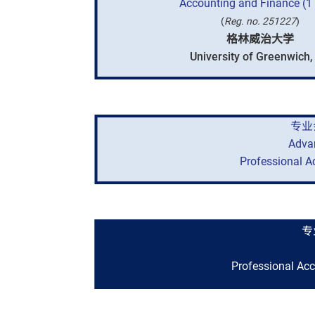
Accounting and Finance (1 
(
Reg. no. 251227
)
格林威治大学
University of Greenwich,
专业
Adva
Professional A
专
Professional Ac