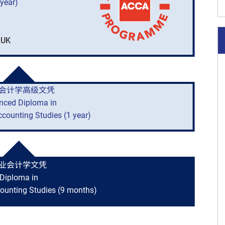
year)
 UK
会计学高级文凭
nced Diploma in
ccounting Studies (1 year)
业会计学文凭
Diploma in
counting Studies (9 months)