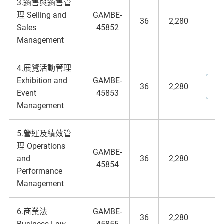
3.銷售與銷售管
理 Selling and
GAMBE-
36
2,280
Sales
45852
Management
4.展覽活動管理
Exhibition and
GAMBE-
36
2,280
Event
45853
Management
5.營運及績效管
理 Operations
GAMBE-
and
36
2,280
45854
Performance
Management
6.商業法
GAMBE-
36
2,280