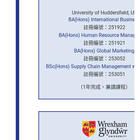
University of Huddersfield, UK
BA(Hons) International Business
註冊編號：251922
BA(Hons) Human Resource Manage
註冊編號：251921
BA(Hons) Global Marketing
註冊編號：253052
BSc(Hons) Supply Chain Management with
註冊編號：253051
（1年完成，兼讀課程）