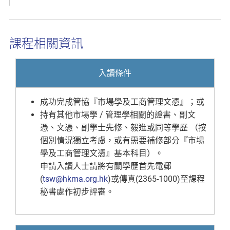
課程相關資訊
入讀條件
成功完成管協『市場學及工商管理文憑』；或
持有其他市場學 / 管理學相關的證書、副文
憑、文憑、副學士先修、毅進或同等學歷 （按
個別情況獨立考慮，或有需要補修部分『市場
學及工商管理文憑』基本科目）。
申請入讀人士請將有關學歷首先電郵
(
tsw@hkma.org.hk
)或傳真(2365-1000)至課程
秘書處作初步評審。