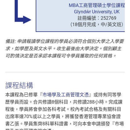
MBA工商管理碩士學位課程
Glyndŵr University, UK
註冊編號：252769
（18個月完成，中/英文班）
備註: 申請報讀學位課程的學員必須符合個別大學之入學要
求，如學歷及英文水平。收生最後由大學決定。個別顧主
可酌情決定是否承認本課程可令學員獲取的任何資格。
課程結構
本課程為已修畢『
市場學及工商管理文憑
』或持有同等學
歷學員而設。合共修讀8個科目，共修讀288小時。完成課
程後，學員將會參加各科考試。校內考試合格及有關科目
出席率達70%或以上之學員，將獲發香港管理專業協會證
書乙張。學員集齊8科單科證書，可向本會申請頒發『市場