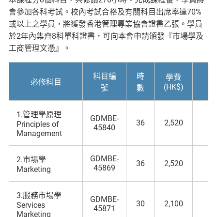
會參加各科考試。校內考試合格及有關科目出席率達70%
或以上之學員，將獲發香港管理專業協會證書乙張。學員
於2年內集齊8科單科證書，可向本會申請頒發『市場學及
工商管理文憑』。
科目編
時
學費
必修科目
(HK$)
號
數
1.管理學原理
GDMBE-
36
2,520
Principles of
45840
Management
GDMBE-
2.市場學
36
2,520
45869
Marketing
3.服務市場學
GDMBE-
30
2,100
Services
45871
Marketing