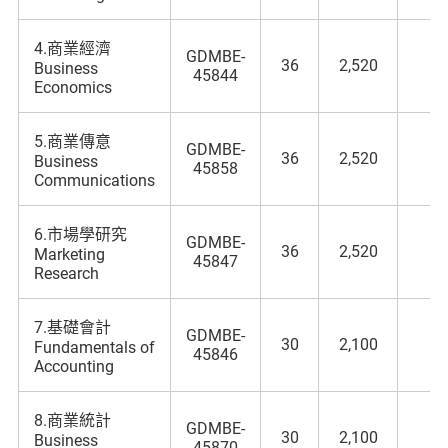
4.商業經濟
GDMBE-
36
2,520
Business
45844
Economics
5.商業傳意
GDMBE-
36
2,520
Business
45858
Communications
6.市場學研究
GDMBE-
36
2,520
Marketing
45847
Research
7.基礎會計
GDMBE-
30
2,100
Fundamentals of
45846
Accounting
8.商業統計
GDMBE-
30
2,100
Business
45870