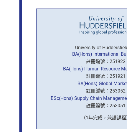
University of Huddersfield,
BA(Hons) International Busi
註冊編號：251922
BA(Hons) Human Resource Man
註冊編號：251921
BA(Hons) Global Marketin
註冊編號：253052
BSc(Hons) Supply Chain Management w
註冊編號：253051
（1年完成，兼讀課程）