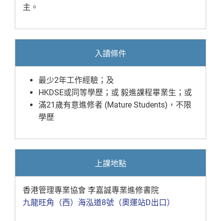
主。
入讀條件
最少2年工作經驗；及
HKDSE或同等學歷；或 毅進課程畢業生；或
滿21歲有意進修者 (Mature Students)，不限
學歷
上課地點
香港管理專業協會 李嘉誠專業進修書院
九龍旺角（西）海泓道8號（奧運站D出口）