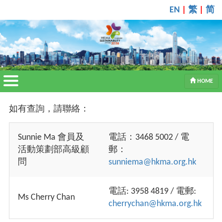
繁
简
EN
|
|
HOME
如有查詢，請聯絡：
Sunnie Ma 會員及
電話：3468 5002 / 電
活動策劃部高級顧
郵：
問
sunniema@hkma.org.hk
電話: 3958 4819 / 電郵:
Ms Cherry Chan
cherrychan@hkma.org.hk