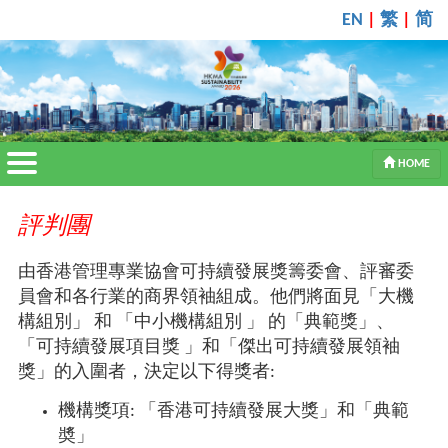
繁
简
EN
|
|
HOME
評判團
由香港管理專業協會可持續發展獎籌委會、評審委
員會和各行業的商界領袖組成。他們將面見「大機
構組別」 和 「中小機構組別 」 的「典範獎」、
「可持續發展項目獎 」和「傑出可持續發展領袖
獎」的入圍者，決定以下得獎者:
機構獎項: 「香港可持續發展大獎」和「典範
奬」