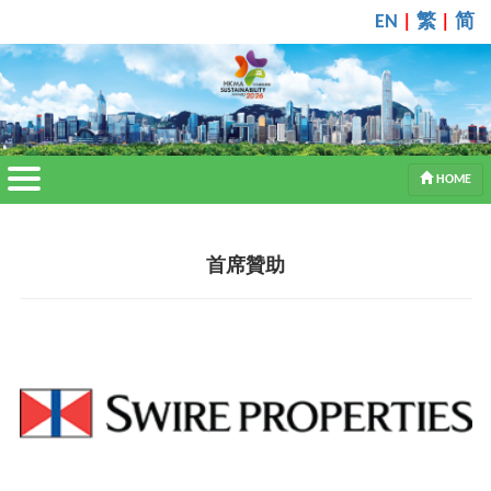
繁
简
EN
|
|
HOME
首席贊助