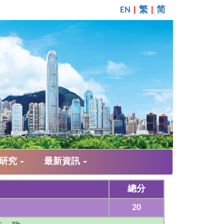
繁
简
EN
|
|
案研究
最新資訊
總分
20