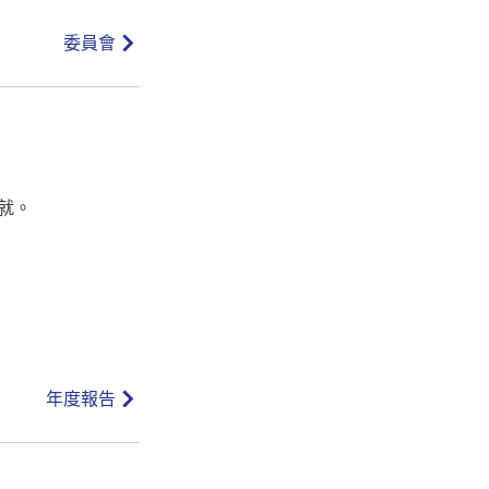
委員會
就。
年度報告