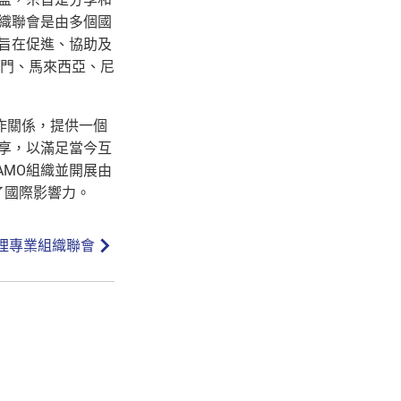
織聯會是由多個國
旨在促進、協助及
門、馬來西亞、尼
作關係，提供一個
共享，以滿足當今互
AMO組織並開展由
了國際影響力。
理專業組織聯會